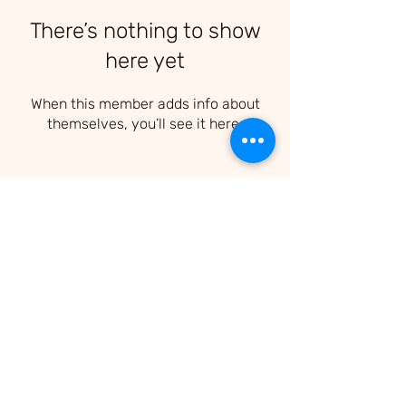
There’s nothing to show
here yet
When this member adds info about
themselves, you’ll see it here.
THE PLACE KHAO-LAK
นโยบายการ
คืนสินค้า
นโยบายความ
เป็นส่วนตัว
©2022 by THE PLACE KHAO-LAK. Proudly created
with Wix.com